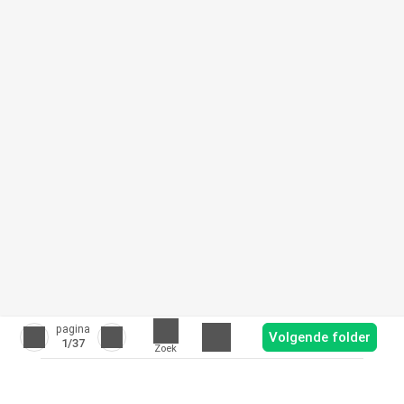
pagina
Volgende folder
1
/37
Zoek