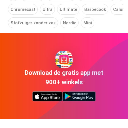
Chromecast
Ultra
Ultimate
Barbecook
Calor
Stofzuiger zonder zak
Nordic
Mini
Download de gratis app met
900+ winkels