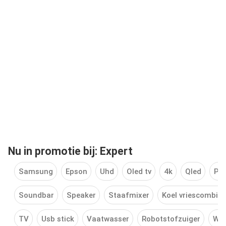
Nu in promotie bij: Expert
Samsung
Epson
Uhd
Oled tv
4k
Qled
Phi
Soundbar
Speaker
Staafmixer
Koel vriescombina
TV
Usb stick
Vaatwasser
Robotstofzuiger
Wa