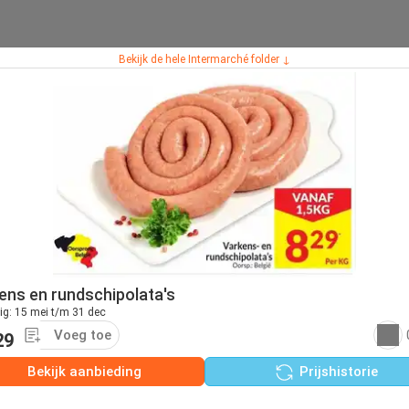
Bekijk de hele Intermarché folder ↓
ens en rundschipolata's
ig: 15 mei t/m 31 dec
Voeg toe
29
Bekijk aanbieding
Prijshistorie