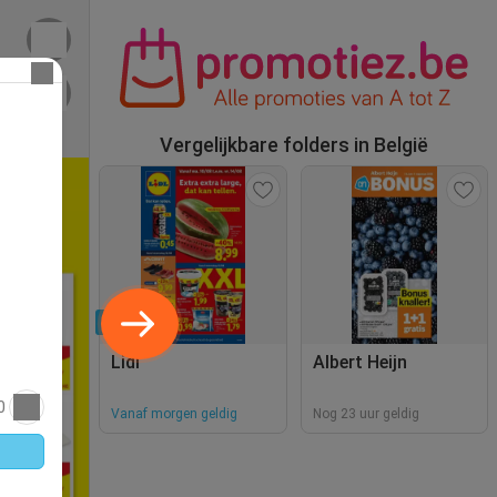
Vergelijkbare folders in België
Nieuw
Lidl
Albert Heijn
0
Vanaf morgen geldig
Nog 23 uur geldig