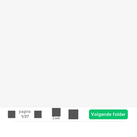
pagina
Volgende folder
1
/37
Zoek