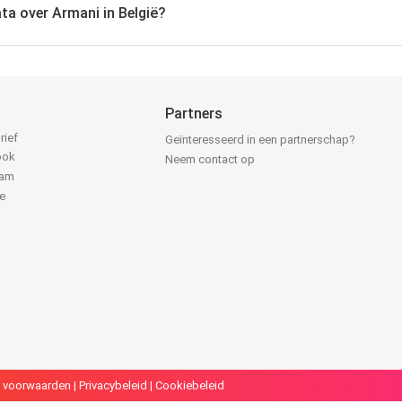
ta over Armani in België?
Partners
rief
Geïnteresseerd in een partnerschap?
ook
Neem contact op
ram
e
k
 voorwaarden
|
Privacybeleid
|
Cookiebeleid