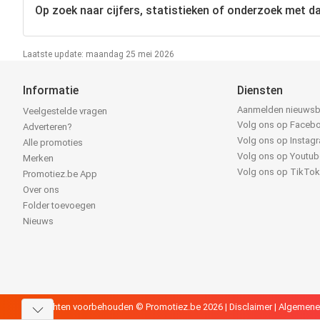
Op zoek naar cijfers, statistieken of onderzoek met da
Laatste update: maandag 25 mei 2026
Informatie
Diensten
Aanmelden nieuwsb
Veelgestelde vragen
Volg ons op Faceb
Adverteren?
Volg ons op Instag
Alle promoties
Volg ons op Youtub
Merken
Volg ons op TikTo
Promotiez.be App
Over ons
Folder toevoegen
Nieuws
Alle rechten voorbehouden © Promotiez.be 2026 |
Disclaimer
|
Algemene