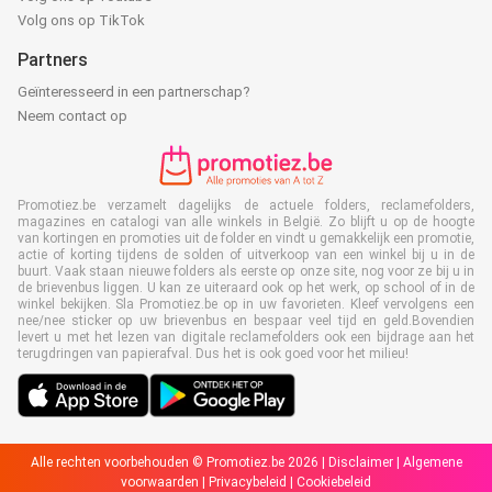
Volg ons op TikTok
Partners
Geïnteresseerd in een partnerschap?
Neem contact op
Promotiez.be verzamelt dagelijks de actuele folders, reclamefolders,
magazines en catalogi van alle winkels in België. Zo blijft u op de hoogte
van kortingen en promoties uit de folder en vindt u gemakkelijk een promotie,
actie of korting tijdens de solden of uitverkoop van een winkel bij u in de
buurt. Vaak staan nieuwe folders als eerste op onze site, nog voor ze bij u in
de brievenbus liggen. U kan ze uiteraard ook op het werk, op school of in de
winkel bekijken. Sla Promotiez.be op in uw favorieten. Kleef vervolgens een
nee/nee sticker op uw brievenbus en bespaar veel tijd en geld.Bovendien
levert u met het lezen van digitale reclamefolders ook een bijdrage aan het
terugdringen van papierafval. Dus het is ook goed voor het milieu!
Alle rechten voorbehouden © Promotiez.be 2026 |
Disclaimer
|
Algemene
voorwaarden
|
Privacybeleid
|
Cookiebeleid