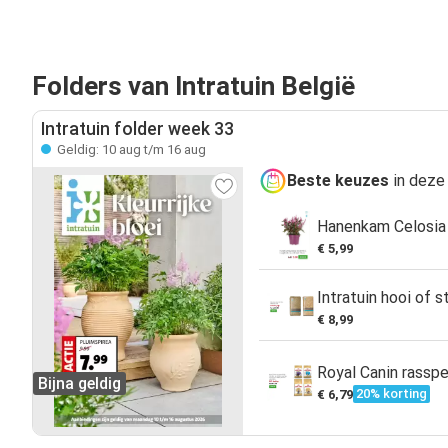
Folders van Intratuin België
Intratuin folder week 33
Geldig: 10 aug t/m 16 aug
Beste keuzes
in deze 
Hanenkam Celosia 
€ 5,99
Intratuin hooi of s
€ 8,99
Royal Canin rassp
Bijna geldig
20% korting
€ 6,79