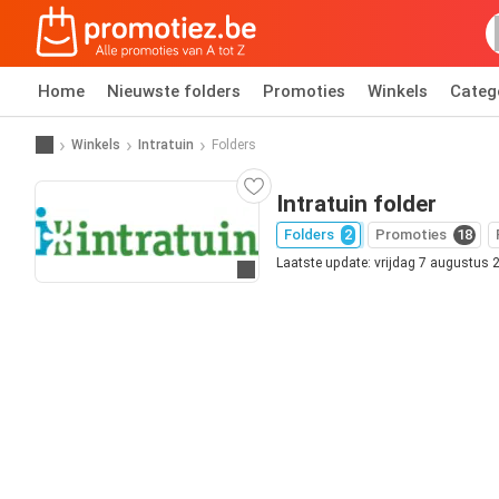
Home
Nieuwste folders
Promoties
Winkels
Categ
Winkels
Intratuin
Folders
Intratuin folder
Folders
2
Promoties
18
Laatste update: vrijdag 7 augustus 
Ga naar website