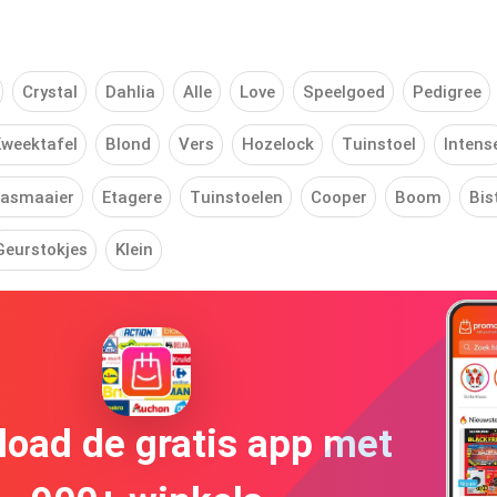
Crystal
Dahlia
Alle
Love
Speelgoed
Pedigree
weektafel
Blond
Vers
Hozelock
Tuinstoel
Intens
asmaaier
Etagere
Tuinstoelen
Cooper
Boom
Bis
Geurstokjes
Klein
oad de gratis app met