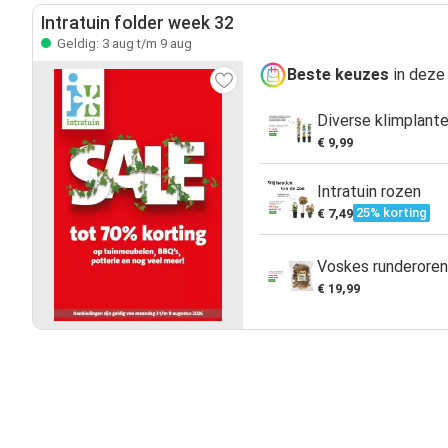
Intratuin folder week 32
Geldig: 3 aug t/m 9 aug
Beste keuzes
in deze 
Diverse klimplant
€ 9,99
Intratuin rozen
25% korting
€ 7,49
Voskes runderoren
€ 19,99