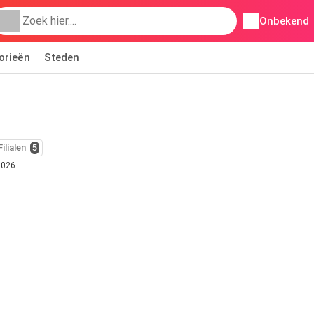
Onbekend
orieën
Steden
Filialen
5
2026