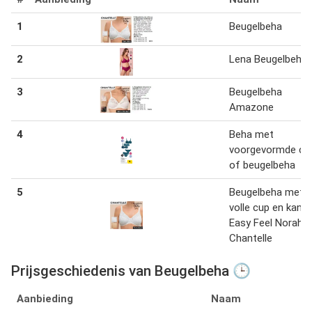
1
Beugelbeha
2
Lena Beugelbeha
3
Beugelbeha
Amazone
4
Beha met
voorgevormde cu
of beugelbeha
5
Beugelbeha met
volle cup en kant,
Easy Feel Norah b
Chantelle
Prijsgeschiedenis van Beugelbeha 🕒
Aanbieding
Naam