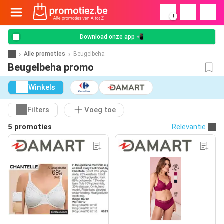
!
Download onze app 📲
Alle promoties
Beugelbeha
Beugelbeha promo
Winkels
Filters
Voeg toe
5 promoties
Relevantie