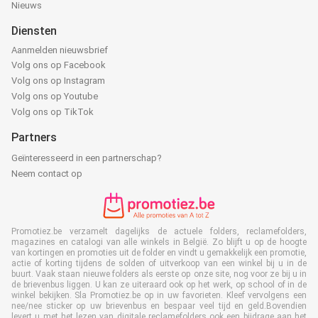
Nieuws
Diensten
Aanmelden nieuwsbrief
Volg ons op Facebook
Volg ons op Instagram
Volg ons op Youtube
Volg ons op TikTok
Partners
Geïnteresseerd in een partnerschap?
Neem contact op
Promotiez.be verzamelt dagelijks de actuele folders, reclamefolders,
magazines en catalogi van alle winkels in België. Zo blijft u op de hoogte
van kortingen en promoties uit de folder en vindt u gemakkelijk een promotie,
actie of korting tijdens de solden of uitverkoop van een winkel bij u in de
buurt. Vaak staan nieuwe folders als eerste op onze site, nog voor ze bij u in
de brievenbus liggen. U kan ze uiteraard ook op het werk, op school of in de
winkel bekijken. Sla Promotiez.be op in uw favorieten. Kleef vervolgens een
nee/nee sticker op uw brievenbus en bespaar veel tijd en geld.Bovendien
levert u met het lezen van digitale reclamefolders ook een bijdrage aan het