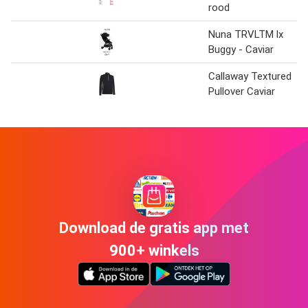
rood
Nuna TRVLTM lx
Buggy - Caviar
Callaway Textured
Pullover Caviar
Download de gratis app met
900+ winkels