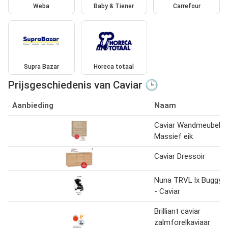
Weba
Baby & Tiener
Carrefour
Supra Bazar
Horeca totaal
Prijsgeschiedenis van Caviar 🕒
Aanbieding
Naam
Caviar Wandmeubel
Massief eik
Caviar Dressoir
Nuna TRVL lx Buggy
- Caviar
Brilliant caviar
zalmforelkaviaar