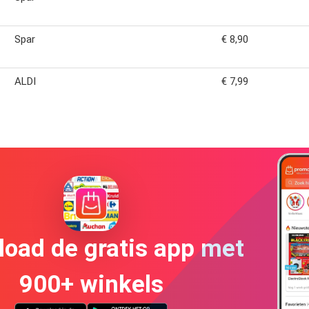
Spar
€ 8,90
ALDI
€ 7,99
oad de gratis app met
900+ winkels