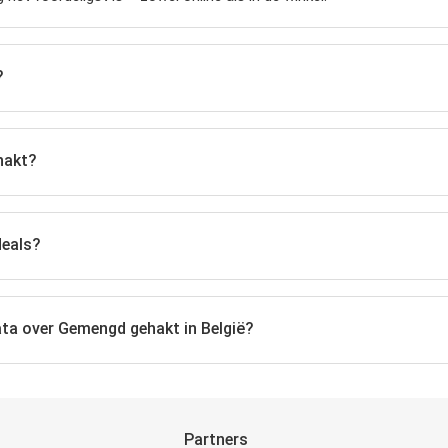
?
hakt?
deals?
ata over Gemengd gehakt in België?
Partners