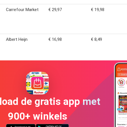
Carrefour Market
€ 29,97
€ 19,98
1
Albert Heijn
€ 16,98
€ 8,49
oad de gratis app met
900+ winkels