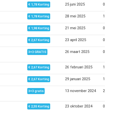
25 juni 2025
07 jul
€ 1,78 Korting
28 mei 2025
10 jun
€ 1,78 Korting
21 mei 2025
03 jun
€ 1,98 Korting
23 april 2025
05 me
€ 2,67 Korting
26 maart 2025
07 apr
3+3 GRATIS
26 februari 2025
10 ma
€ 2,67 Korting
29 januari 2025
10 fe
€ 2,67 Korting
13 november 2024
25 no
3+3 gratis
23 oktober 2024
04 no
€ 2,55 Korting