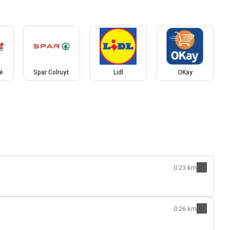
é
Spar Colruyt
Lidl
OKay
0.23 km
0.26 km