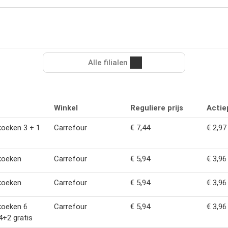
Alle filialen
Winkel
Reguliere prijs
Actiep
koeken 3 + 1
Carrefour
€ 7,44
€ 2,97
koeken
Carrefour
€ 5,94
€ 3,96
koeken
Carrefour
€ 5,94
€ 3,96
koeken 6
Carrefour
€ 5,94
€ 3,96
4+2 gratis