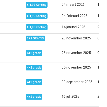
04 maart 2026
16 ma
€ 1,98 Korting
04 februari 2026
16 fe
€ 1,98 Korting
14 januari 2026
26 jan
€ 1,98 Korting
26 november 2025
02 de
2+2 GRATIS
26 november 2025
08 de
4+2 gratis
05 november 2025
17 no
4+2 gratis
03 september 2025
15 se
4+2 gratis
16 juli 2025
28 jul
4+2 gratis