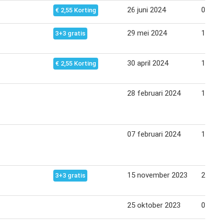
26 juni 2024
08 jul
€ 2,55 Korting
29 mei 2024
10 jun
3+3 gratis
30 april 2024
13 me
€ 2,55 Korting
28 februari 2024
11 ma
07 februari 2024
19 fe
15 november 2023
27 no
3+3 gratis
25 oktober 2023
06 no