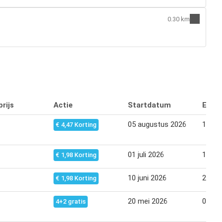
0.30 km
rijs
Actie
Startdatum
Eind
05 augustus 2026
17 au
€ 4,47 Korting
01 juli 2026
13 jul
€ 1,98 Korting
10 juni 2026
22 jun
€ 1,98 Korting
20 mei 2026
01 jun
4+2 gratis