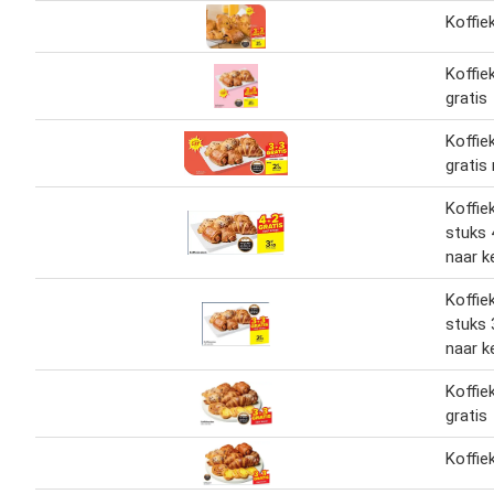
Koffie
Koffie
gratis
Koffie
gratis
Koffie
stuks 
naar k
Koffie
stuks
naar k
Koffie
gratis
Koffie