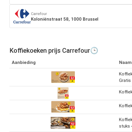
Carrefour
Koloniënstraat 58, 1000 Brussel
Koffiekoeken prijs Carrefour🕒
Aanbieding
Naam
Koffie
Gratis
Koffie
Koffie
Koffie
stuks 