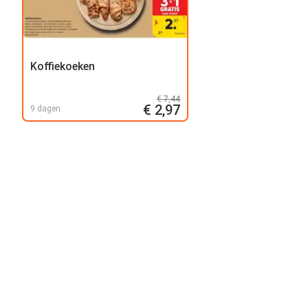
Koffiekoeken
€ 7,44
€ 2,97
9 dagen