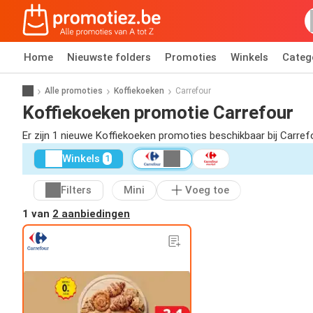
Home
Nieuwste folders
Promoties
Winkels
Categ
Alle promoties
Koffiekoeken
Carrefour
Koffiekoeken promotie Carrefour
Er zijn 1 nieuwe Koffiekoeken promoties beschikbaar bij Carre
Winkels
1
Filters
Mini
Voeg toe
1 van
2 aanbiedingen