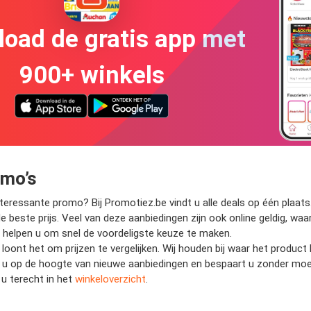
oad de gratis app met
900+ winkels
omo’s
eressante promo? Bij Promotiez.be vindt u alle deals op één plaats. 
de beste prijs. Veel van deze aanbiedingen zijn ook online geldig, wa
wij helpen u om snel de voordeligste keuze te maken.
 loont het om prijzen te vergelijken. Wij houden bij waar het produc
jft u op de hoogte van nieuwe aanbiedingen en bespaart u zonder mo
u terecht in het
winkeloverzicht
.