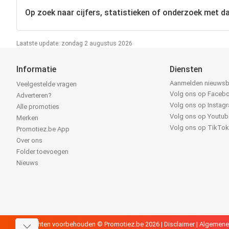
Op zoek naar cijfers, statistieken of onderzoek met d
Laatste update: zondag 2 augustus 2026
Informatie
Diensten
Aanmelden nieuwsb
Veelgestelde vragen
Volg ons op Faceb
Adverteren?
Volg ons op Instag
Alle promoties
Volg ons op Youtub
Merken
Volg ons op TikTo
Promotiez.be App
Over ons
Folder toevoegen
Nieuws
Alle rechten voorbehouden © Promotiez.be 2026 |
Disclaimer
|
Algemene