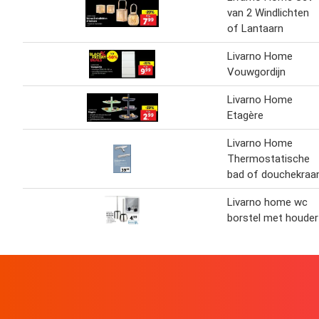
van 2 Windlichten
of Lantaarn
Livarno Home
Vouwgordijn
Livarno Home
Etagère
Livarno Home
Thermostatische
bad of douchekraa
Livarno home wc
borstel met houder