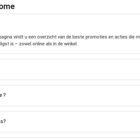
home
agina vindt u een overzicht van de beste promoties en acties die mom
gst is – zowel online als in de winkel.
e ?
ls?