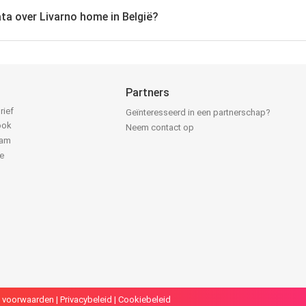
ata over Livarno home in België?
Partners
rief
Geïnteresseerd in een partnerschap?
ook
Neem contact op
ram
e
k
 voorwaarden
|
Privacybeleid
|
Cookiebeleid