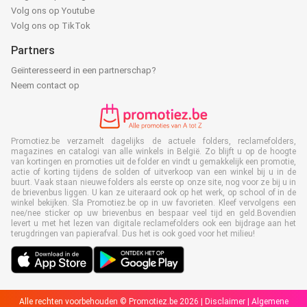
Volg ons op Youtube
Volg ons op TikTok
Partners
Geïnteresseerd in een partnerschap?
Neem contact op
Promotiez.be verzamelt dagelijks de actuele folders, reclamefolders,
magazines en catalogi van alle winkels in België. Zo blijft u op de hoogte
van kortingen en promoties uit de folder en vindt u gemakkelijk een promotie,
actie of korting tijdens de solden of uitverkoop van een winkel bij u in de
buurt. Vaak staan nieuwe folders als eerste op onze site, nog voor ze bij u in
de brievenbus liggen. U kan ze uiteraard ook op het werk, op school of in de
winkel bekijken. Sla Promotiez.be op in uw favorieten. Kleef vervolgens een
nee/nee sticker op uw brievenbus en bespaar veel tijd en geld.Bovendien
levert u met het lezen van digitale reclamefolders ook een bijdrage aan het
terugdringen van papierafval. Dus het is ook goed voor het milieu!
Alle rechten voorbehouden © Promotiez.be 2026 |
Disclaimer
|
Algemene