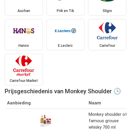
Auchan
Prik en Tik
Sligro
Hanos
E.Leclerc
Carrefour
Carrefour Market
Prijsgeschiedenis van Monkey Shoulder 🕒
Aanbieding
Naam
Monkey shoulder of
famous grouse
whisky 700 ml