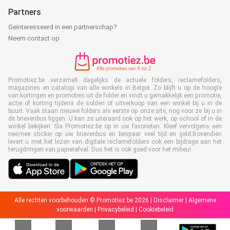
Partners
Geïnteresseerd in een partnerschap?
Neem contact op
Promotiez.be verzamelt dagelijks de actuele folders, reclamefolders,
magazines en catalogi van alle winkels in België. Zo blijft u op de hoogte
van kortingen en promoties uit de folder en vindt u gemakkelijk een promotie,
actie of korting tijdens de solden of uitverkoop van een winkel bij u in de
buurt. Vaak staan nieuwe folders als eerste op onze site, nog voor ze bij u in
de brievenbus liggen. U kan ze uiteraard ook op het werk, op school of in de
winkel bekijken. Sla Promotiez.be op in uw favorieten. Kleef vervolgens een
nee/nee sticker op uw brievenbus en bespaar veel tijd en geld.Bovendien
levert u met het lezen van digitale reclamefolders ook een bijdrage aan het
terugdringen van papierafval. Dus het is ook goed voor het milieu!
Alle rechten voorbehouden © Promotiez.be 2026 |
Disclaimer
|
Algemene
voorwaarden
|
Privacybeleid
|
Cookiebeleid