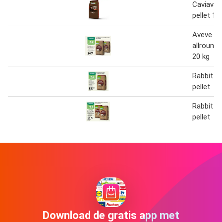
Caviavoe
pellet 1.5
Aveve ra
allround 
20 kg
Rabbit al
pellet
Rabbit al
pellet
Download de gratis app met