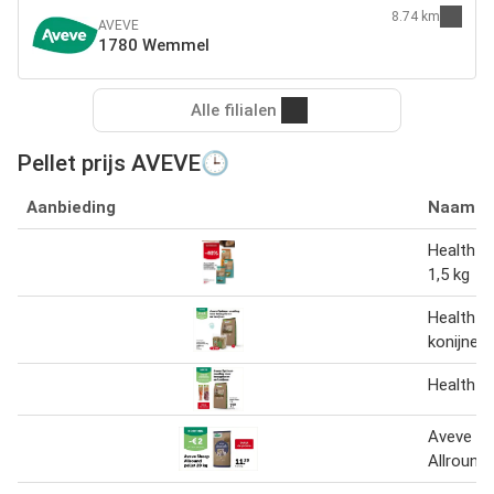
8.74 km
AVEVE
1780 Wemmel
Alle filialen
Pellet prijs AVEVE🕒
Aanbieding
Naam
Health Pe
1,5 kg
Health Pe
konijnen
Health Pe
Aveve S
Allround 