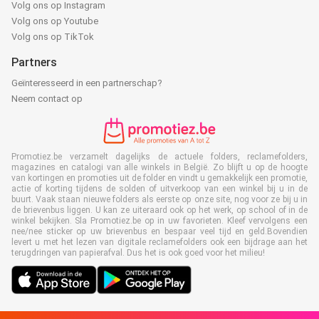
Volg ons op Instagram
Volg ons op Youtube
Volg ons op TikTok
Partners
Geïnteresseerd in een partnerschap?
Neem contact op
Promotiez.be verzamelt dagelijks de actuele folders, reclamefolders,
magazines en catalogi van alle winkels in België. Zo blijft u op de hoogte
van kortingen en promoties uit de folder en vindt u gemakkelijk een promotie,
actie of korting tijdens de solden of uitverkoop van een winkel bij u in de
buurt. Vaak staan nieuwe folders als eerste op onze site, nog voor ze bij u in
de brievenbus liggen. U kan ze uiteraard ook op het werk, op school of in de
winkel bekijken. Sla Promotiez.be op in uw favorieten. Kleef vervolgens een
nee/nee sticker op uw brievenbus en bespaar veel tijd en geld.Bovendien
levert u met het lezen van digitale reclamefolders ook een bijdrage aan het
terugdringen van papierafval. Dus het is ook goed voor het milieu!