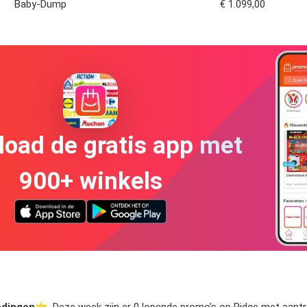
Baby-Dump
€ 1.099,00
oad de gratis app met
900+ winkels