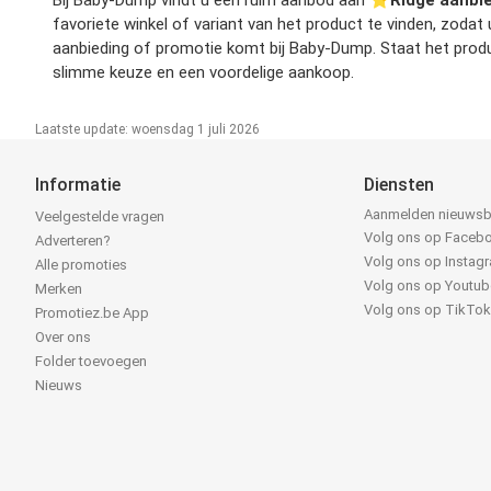
Bij Baby-Dump vindt u een ruim aanbod aan ⭐️
Ridge aanbi
favoriete winkel of variant van het product te vinden, zodat
aanbieding of promotie komt bij Baby-Dump. Staat het produc
slimme keuze en een voordelige aankoop.
Laatste update: woensdag 1 juli 2026
Informatie
Diensten
Aanmelden nieuwsb
Veelgestelde vragen
Volg ons op Faceb
Adverteren?
Volg ons op Instag
Alle promoties
Volg ons op Youtub
Merken
Volg ons op TikTo
Promotiez.be App
Over ons
Folder toevoegen
Nieuws