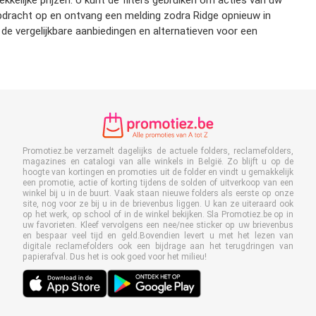
kelijke prijzen. U kunt de filters gebruiken om acties van uw
kopdracht op en ontvang een melding zodra Ridge opnieuw in
e vergelijkbare aanbiedingen en alternatieven voor een
Promotiez.be verzamelt dagelijks de actuele folders, reclamefolders,
magazines en catalogi van alle winkels in België. Zo blijft u op de
hoogte van kortingen en promoties uit de folder en vindt u gemakkelijk
een promotie, actie of korting tijdens de solden of uitverkoop van een
winkel bij u in de buurt. Vaak staan nieuwe folders als eerste op onze
site, nog voor ze bij u in de brievenbus liggen. U kan ze uiteraard ook
op het werk, op school of in de winkel bekijken. Sla Promotiez.be op in
uw favorieten. Kleef vervolgens een nee/nee sticker op uw brievenbus
en bespaar veel tijd en geld.Bovendien levert u met het lezen van
digitale reclamefolders ook een bijdrage aan het terugdringen van
papierafval. Dus het is ook goed voor het milieu!