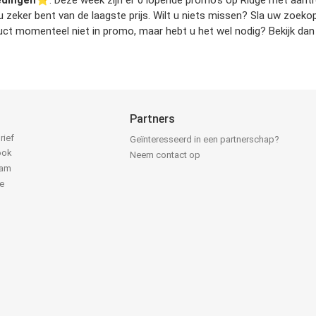
edingen
⭐️. Deze week zijn er 0 lopende promo’s op Ridge met aantrek
 u zeker bent van de laagste prijs. Wilt u niets missen? Sla uw zoe
t momenteel niet in promo, maar hebt u het wel nodig? Bekijk dan d
Partners
rief
Geïnteresseerd in een partnerschap?
ook
Neem contact op
ram
e
k