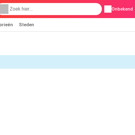
Onbekend
orieën
Steden