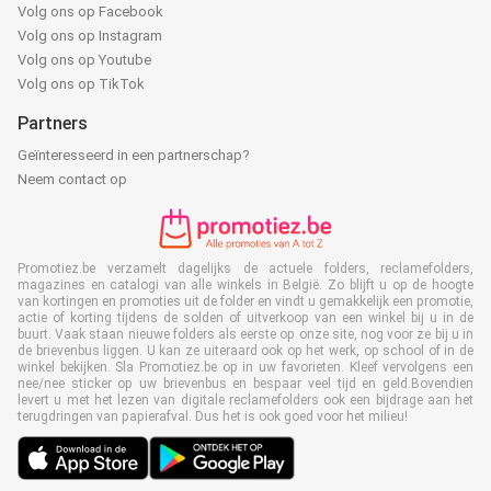
Volg ons op Facebook
Volg ons op Instagram
Volg ons op Youtube
Volg ons op TikTok
Partners
Geïnteresseerd in een partnerschap?
Neem contact op
Promotiez.be verzamelt dagelijks de actuele folders, reclamefolders,
magazines en catalogi van alle winkels in België. Zo blijft u op de hoogte
van kortingen en promoties uit de folder en vindt u gemakkelijk een promotie,
actie of korting tijdens de solden of uitverkoop van een winkel bij u in de
buurt. Vaak staan nieuwe folders als eerste op onze site, nog voor ze bij u in
de brievenbus liggen. U kan ze uiteraard ook op het werk, op school of in de
winkel bekijken. Sla Promotiez.be op in uw favorieten. Kleef vervolgens een
nee/nee sticker op uw brievenbus en bespaar veel tijd en geld.Bovendien
levert u met het lezen van digitale reclamefolders ook een bijdrage aan het
terugdringen van papierafval. Dus het is ook goed voor het milieu!