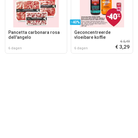
-40%
Pancetta carbonara rosa
Geconcentreerde
dell'angelo
vloeibare koffie
€ 5,49
€ 3,29
6 dagen
6 dagen