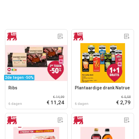
2de tegen -50%
Ribs
Plantaardige drank Natrue
€ 14,99
€ 5,58
€ 11,24
€ 2,79
6 dagen
6 dagen