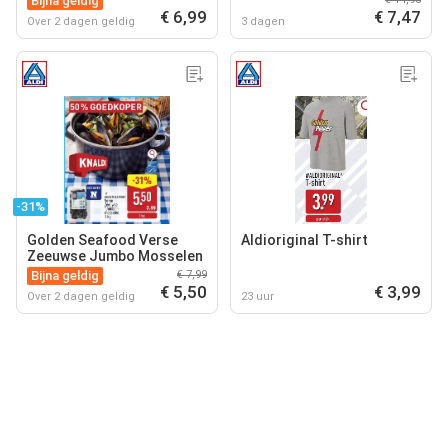
Bijna geldig
€ 6,99
€ 7,47
Over 2 dagen geldig
3 dagen
-31%
Golden Seafood Verse
Aldioriginal T-shirt
Zeeuwse Jumbo Mosselen
Bijna geldig
€ 7,99
€ 5,50
€ 3,99
Over 2 dagen geldig
23 uur