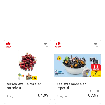
kersen kwaliteitsketen
Zeeuwse mosselen
carrefour
Imperial
€ 15,98
€ 4,99
€ 7,99
3 dagen
3 dagen