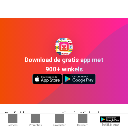
Download de gratis app met
900+ winkels
De folders en promoties in Vielsalm
Vielsalm heeft veel verschillende winkels, waar u handig kan winkelen.
Bekijk in App
Folders
Promoties
Favorieten
Bewaard