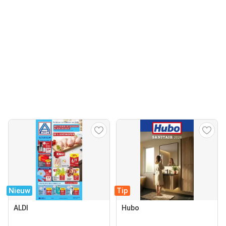
Nieuw
Tip
ALDI
Hubo