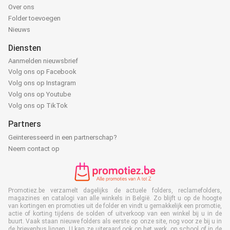
Over ons
Folder toevoegen
Nieuws
Diensten
Aanmelden nieuwsbrief
Volg ons op Facebook
Volg ons op Instagram
Volg ons op Youtube
Volg ons op TikTok
Partners
Geïnteresseerd in een partnerschap?
Neem contact op
Promotiez.be verzamelt dagelijks de actuele folders, reclamefolders,
magazines en catalogi van alle winkels in België. Zo blijft u op de hoogte
van kortingen en promoties uit de folder en vindt u gemakkelijk een promotie,
actie of korting tijdens de solden of uitverkoop van een winkel bij u in de
buurt. Vaak staan nieuwe folders als eerste op onze site, nog voor ze bij u in
de brievenbus liggen. U kan ze uiteraard ook op het werk, op school of in de