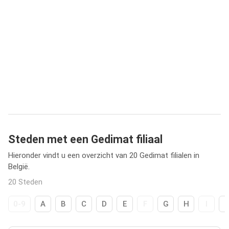
Steden met een Gedimat filiaal
Hieronder vindt u een overzicht van 20 Gedimat filialen in
België.
20 Steden
0-9
A
B
C
D
E
F
G
H
I