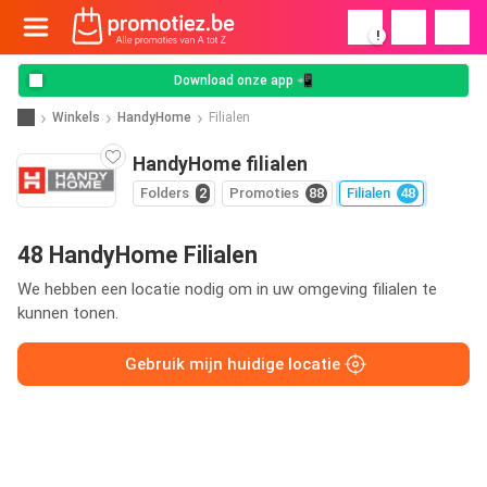
!
Download onze app 📲
Winkels
HandyHome
Filialen
HandyHome filialen
Folders
2
Promoties
88
Filialen
48
48 HandyHome Filialen
We hebben een locatie nodig om in uw omgeving filialen te
kunnen tonen.
Gebruik mijn huidige locatie