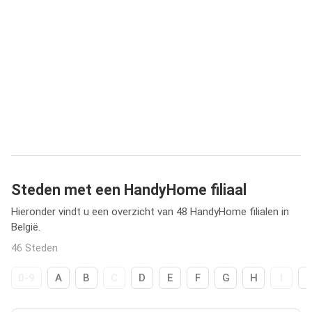
Steden met een HandyHome filiaal
Hieronder vindt u een overzicht van 48 HandyHome filialen in
België.
46 Steden
0-9
A
B
C
D
E
F
G
H
I