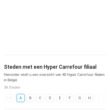
Steden met een Hyper Carrefour filiaal
Hieronder vindt u een overzicht van 40 Hyper Carrefour filialen
in België.
38 Steden
0-9
A
B
C
D
E
F
G
H
I