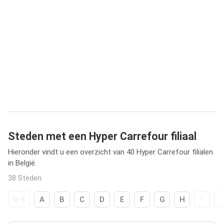
Steden met een Hyper Carrefour filiaal
Hieronder vindt u een overzicht van 40 Hyper Carrefour filialen
in België.
38 Steden
0-9
A
B
C
D
E
F
G
H
I