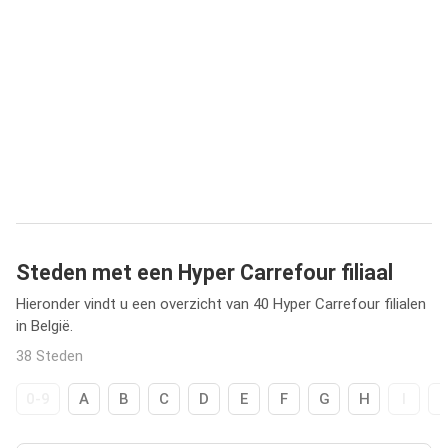
Steden met een Hyper Carrefour filiaal
Hieronder vindt u een overzicht van 40 Hyper Carrefour filialen
in België.
38 Steden
0-9
A
B
C
D
E
F
G
H
I