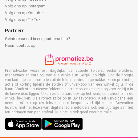
Volg ons op Instagram
Volg ons op Youtube
Volg ons op TikTok
Partners
Geïnteresseerd in een partnerschap?
Neem contact op
Promotiez.be verzamelt dagelijks de actuele folders, reclamefolders,
magazines en catalogi van alle winkels in België. Zo blijft u op de hoogte
van kortingen en promoties uit de folder en vindt u gemakkelijk een promotie,
actie of korting tijdens de solden of uitverkoop van een winkel bij u in de
buurt. Vaak staan nieuwe folders als eerste op onze site, nog voor ze bij u in
de brievenbus liggen. U kan ze uiteraard ook op het werk, op school of in de
winkel bekijken. Sla Promotiez.be op in uw favorieten. Kleef vervolgens een
nee/nee sticker op uw brievenbus en bespaar veel tijd en geld.Bovendien
levert u met het lezen van digitale reclamefolders ook een bijdrage aan het
terugdringen van papierafval. Dus het is ook goed voor het milieu!