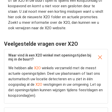
of de X2O in uw buurt open is tijdens een koopzondag of
koopavond en komt u niet voor een gesloten deur te
staan. U zal nooit meer een korting mislopen want u vindt
hier ook de nieuwste X2O folder en actuele promoties.
Zoekt u meer informatie over de X2O, dan kunnen we u
ook verwijzen naar de X2O website.
Veelgestelde vragen over X2O
Waar vind ik een X2O winkel met openingstijden bij
mij in de buurt?
We hebben alle
X2O
winkels verzameld met de meest
actuele openingstijden.
Deel uw plaatsnaam of laat ons
automatisch uw locatie detecteren en u ziet in één
oogopslag al de
X2O
vestigingen in uw omgeving. Let op
dat openingstijden kunnen wijzigen tijdens feestdagen en
koopzondag(en).