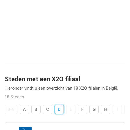
Steden met een X2O filiaal
Hieronder vindt u een overzicht van 18 X2O filialen in België.
18 Steden
0-9
A
B
C
D
E
F
G
H
I