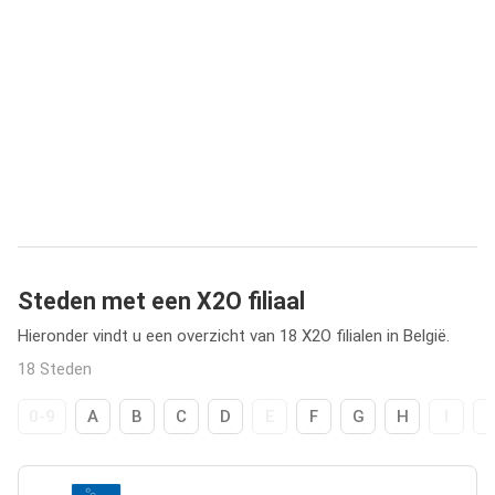
Steden met een X2O filiaal
Hieronder vindt u een overzicht van 18 X2O filialen in België.
18 Steden
0-9
A
B
C
D
E
F
G
H
I