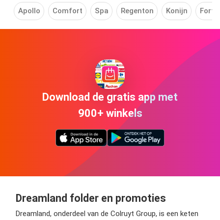
Apollo
Comfort
Spa
Regenton
Konijn
Fortn
Download de gratis app met
900+ winkels
Dreamland folder en promoties
Dreamland, onderdeel van de Colruyt Group, is een keten