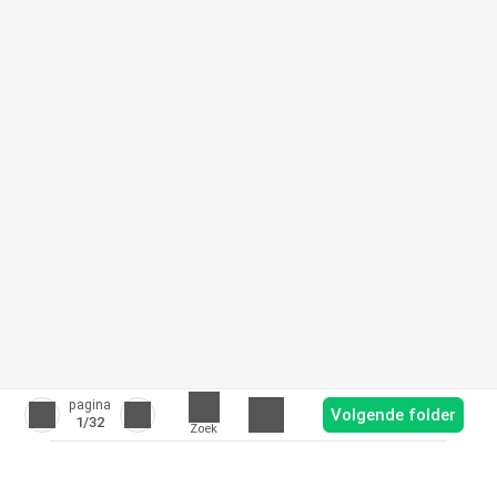
pagina
Volgende folder
1
/32
Zoek