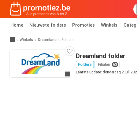
Home
Nieuwste folders
Promoties
Winkels
Categ
Winkels
Dreamland
Folders
Dreamland folder
Folders
Filialen
63
Laatste update: donderdag 2 juli 20
Ga naar website