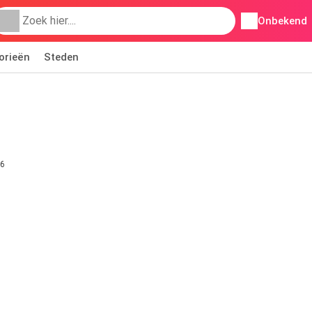
Onbekend
orieën
Steden
26