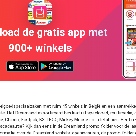
oad de gratis app met
900+ winkels
elgoedspeciaalzaken met ruim 45 winkels in België en een aantrekkel
site. Het Dreamland assortiment bestaat uit speelgoed, multimedia, 
bie, Chicco, Eastpak, K3, LEGO, Mickey Mouse en Teletubbies. Bent 
agscadeautje? Kijk dan eens in de Dreamland promo folder voor de l
formatie over de Dreamland winkels, openingsuren, de promo folder