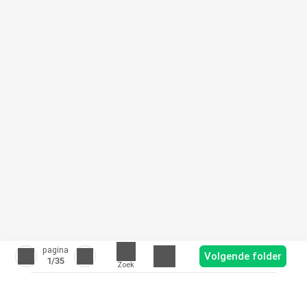
pagina
Volgende folder
1
/35
Zoek