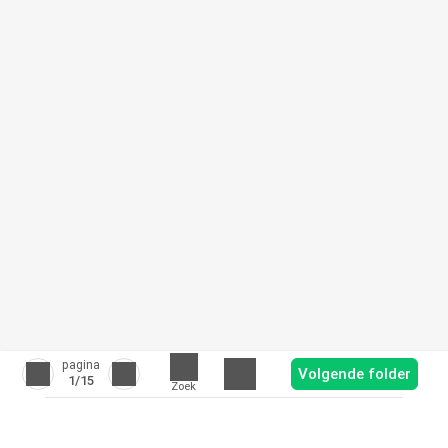
pagina
Volgende folder
1
/15
Zoek