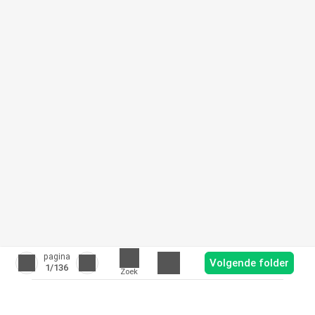
pagina
Volgende folder
1
/136
Zoek