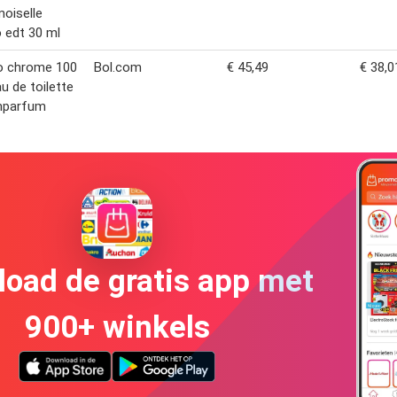
oiselle
 edt 30 ml
o chrome 100
Bol.com
€ 45,49
€ 38,0
au de toilette
enparfum
oad de gratis app met
900+ winkels