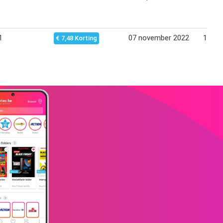
1
07 november 2022
13 no
€ 7,48 Korting