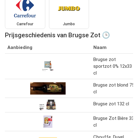
Carrefour
Jumbo
Prijsgeschiedenis van Brugse Zot 🕒
Aanbieding
Naam
Brugse zot
sportzot 0% 12x33
cl
Brugse zot blond 75
cl
Brugse zot 132 cl
Brugse Zot Bière 33
cl
Chouffe, Duvel,