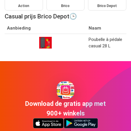
Action
Brico
Brico Depot
Casual prijs Brico Depot🕒
Aanbieding
Naam
Poubelle à pédale
casual 28 L
Download de gratis app met
900+ winkels