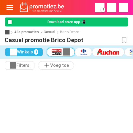
!
Download onze app 📲
Alle promoties
Casual
Brico Depot
Casual promotie Brico Depot
Winkels
1
Filters
Voeg toe