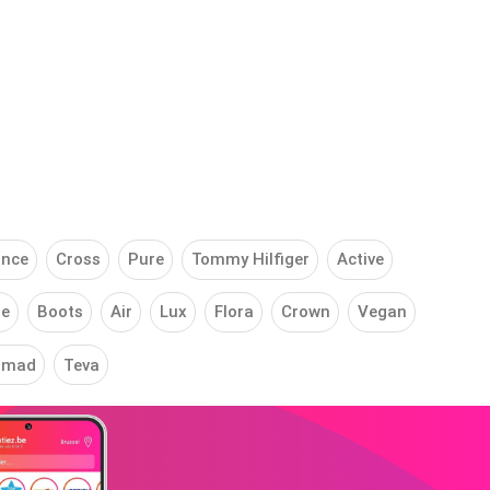
ance
Cross
Pure
Tommy Hilfiger
Active
te
Boots
Air
Lux
Flora
Crown
Vegan
omad
Teva