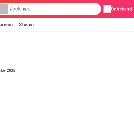
Onbekend
orieën
Steden
mber 2025