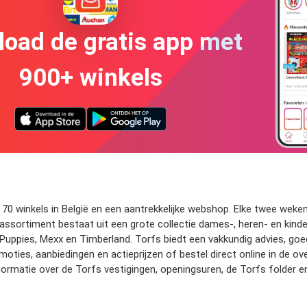
oad de gratis app met
900+ winkels
70 winkels in België en een aantrekkelijke webshop. Elke twee weke
s assortiment bestaat uit een grote collectie dames-, heren- en ki
h Puppies, Mexx en Timberland. Torfs biedt een vakkundig advies, goed
oties, aanbiedingen en actieprijzen of bestel direct online in de o
ormatie over de Torfs vestigingen, openingsuren, de Torfs folder 