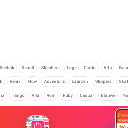
Reebok
Scholl
Skechers
Lage
Clarks
Vita
Bal
b
Relax
Flow
Adventure
Laarzen
Slippers
Ska
ma
Tango
Vila
Rom
Ruby
Casual
Blauwe
N