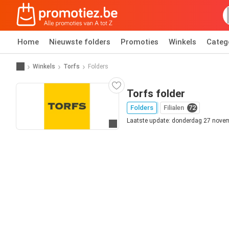
Home
Nieuwste folders
Promoties
Winkels
Categ
Winkels
Torfs
Folders
Torfs folder
Folders
Filialen
72
Laatste update: donderdag 27 nove
Ga naar website