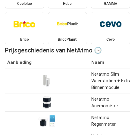
Coolblue
Hubo
GAMMA
Brico
BricoPlanit
Cevo
Prijsgeschiedenis van NetAtmo 🕒
Aanbieding
Naam
Netatmo Slim
Weerstation + Extra
Binnenmodule
Netatmo
Anémomètre
Netatmo
Regenmeter