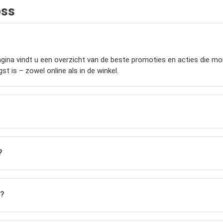
oss
ina vindt u een overzicht van de beste promoties en acties die mome
t is – zowel online als in de winkel.
?
s?