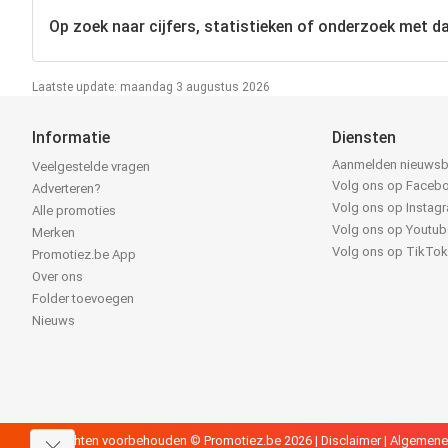
Op zoek naar cijfers, statistieken of onderzoek met da
Laatste update: maandag 3 augustus 2026
Informatie
Diensten
Aanmelden nieuwsb
Veelgestelde vragen
Volg ons op Faceb
Adverteren?
Volg ons op Instag
Alle promoties
Volg ons op Youtub
Merken
Volg ons op TikTo
Promotiez.be App
Over ons
Folder toevoegen
Nieuws
Alle rechten voorbehouden © Promotiez.be 2026 |
Disclaimer
|
Algemene