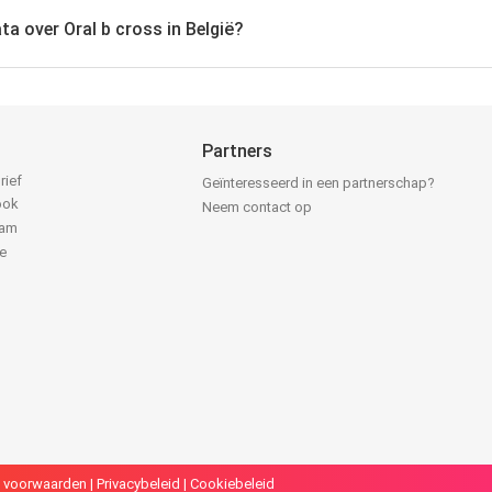
ta over Oral b cross in België?
Partners
rief
Geïnteresseerd in een partnerschap?
ook
Neem contact op
ram
e
k
 voorwaarden
|
Privacybeleid
|
Cookiebeleid