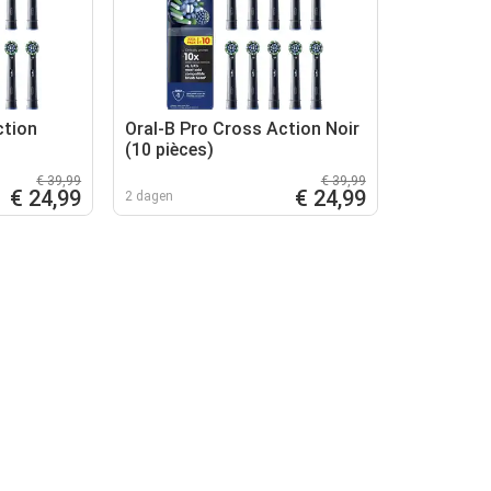
ction
Oral-B Pro Cross Action Noir
(10 pièces)
€ 39,99
€ 39,99
€ 24,99
€ 24,99
2 dagen