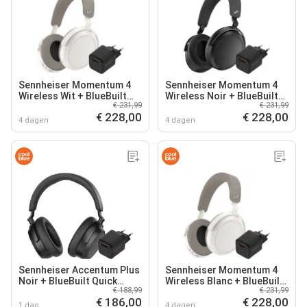
Sennheiser Momentum 4
Sennheiser Momentum 4
Wireless Wit + BlueBuilt
Wireless Noir + BlueBuilt
€ 231,99
€ 231,99
Quick Charge Oplader met
Quick Charge Chargeur
€ 228,00
€ 228,00
Usb A Poort 18W
avec Port USB-A 18 W
4 dagen
4 dagen
Sennheiser Accentum Plus
Sennheiser Momentum 4
Noir + BlueBuilt Quick
Wireless Blanc + BlueBuilt
€ 188,99
€ 231,99
Charge Chargeur avec Port
Quick Charge Chargeur
€ 186,00
€ 228,00
USB-A 18 W Noir
avec Port USB-A 18 W
1 dag
4 dagen