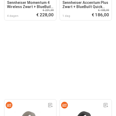
Sennheiser Momentum 4
Sennheiser Accentum Plus
Wireless Zwart + BlueBuilt
Zwart + BlueBuilt Quick
€ 231,99
€ 188,99
Quick Charge Oplader met
Charge Oplader met Usb A
€ 228,00
€ 186,00
Usb A Poort 18W
Poort 18W Zwart
4 dagen
1 dag