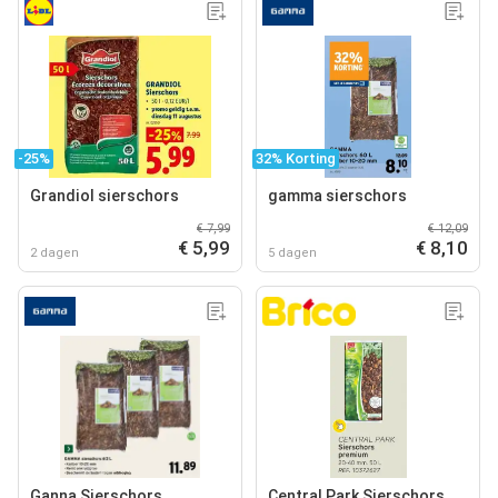
-25%
32% Korting
Grandiol sierschors
gamma sierschors
€ 7,99
€ 12,09
€ 5,99
€ 8,10
2 dagen
5 dagen
Ganna Sierschors
Central Park Sierschors