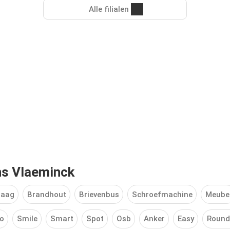
Alle filialen
ns Vlaeminck
zaag
Brandhout
Brievenbus
Schroefmachine
Meube
o
Smile
Smart
Spot
Osb
Anker
Easy
Round