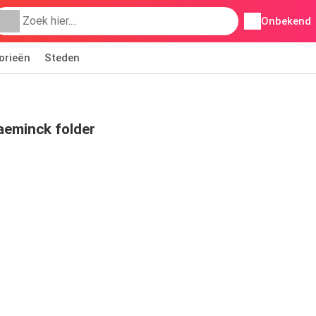
Onbekend
orieën
Steden
aeminck folder