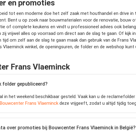
er en promoties
oeid tot een moderne doe het zelf zaak met houthandel en drive in 
ent. Bent u op zoek naar bouwmaterialen voor de renovatie, bouw of
olatie of complete keukens en vindt u professioneel advies ook belan
j vrijwel alles op voorraad om direct aan de slag te gaan. Of kijk i
n tijd om zelf aan de slag te gaan maak dan gebruik van de Frans Vla
s Vlaeminck winkel, de openingsuren, de folder en de webshop kunt 
ter Frans Vlaeminck
folder gepubliceerd?
l in het weekend beschikbaar gesteld. Vaak kan u de reclamefolder
Bouwcenter Frans Vlaeminck
deze vrijgeeft, zodat u altijd tijdig t
ata over promoties bij Bouwcenter Frans Vlaeminck in België?