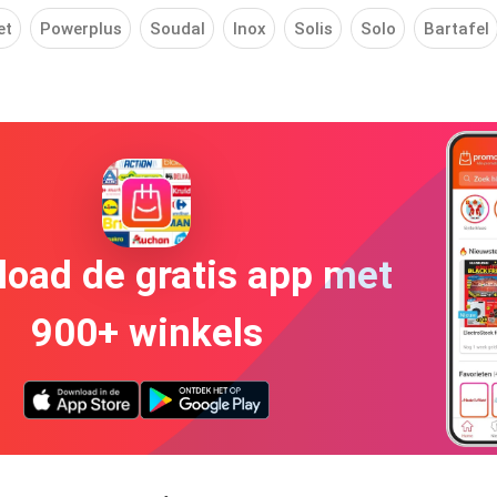
et
Powerplus
Soudal
Inox
Solis
Solo
Bartafel
oad de gratis app met
900+ winkels