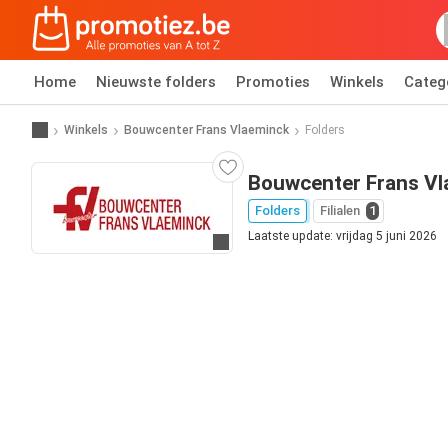
Home
Nieuwste folders
Promoties
Winkels
Categ
Winkels
Bouwcenter Frans Vlaeminck
Folders
Bouwcenter Frans Vl
Folders
Filialen
1
Laatste update: vrijdag 5 juni 2026
Ga naar website