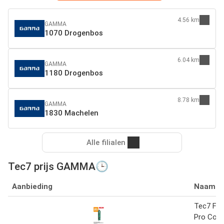
4.56 km
GAMMA
1070 Drogenbos
6.04 km
GAMMA
1180 Drogenbos
8.78 km
GAMMA
1830 Machelen
Alle filialen
Tec7 prijs GAMMA🕒
Aanbieding
Naam
Tec7 Fo
Pro Cons