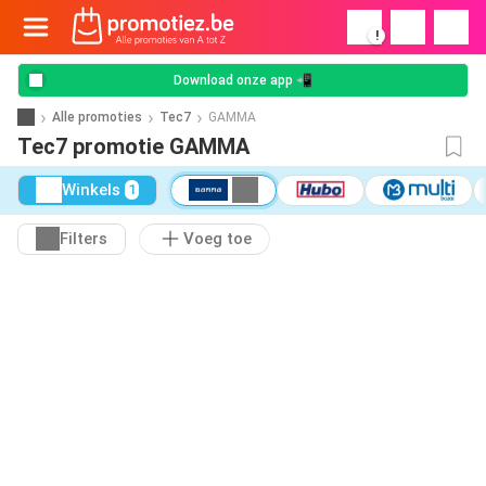
!
Download onze app 📲
Alle promoties
Tec7
GAMMA
Tec7 promotie GAMMA
Winkels
1
Filters
Voeg toe