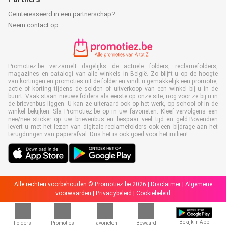
Geïnteresseerd in een partnerschap?
Neem contact op
Promotiez.be verzamelt dagelijks de actuele folders, reclamefolders,
magazines en catalogi van alle winkels in België. Zo blijft u op de hoogte
van kortingen en promoties uit de folder en vindt u gemakkelijk een promotie,
actie of korting tijdens de solden of uitverkoop van een winkel bij u in de
buurt. Vaak staan nieuwe folders als eerste op onze site, nog voor ze bij u in
de brievenbus liggen. U kan ze uiteraard ook op het werk, op school of in de
winkel bekijken. Sla Promotiez.be op in uw favorieten. Kleef vervolgens een
nee/nee sticker op uw brievenbus en bespaar veel tijd en geld.Bovendien
levert u met het lezen van digitale reclamefolders ook een bijdrage aan het
terugdringen van papierafval. Dus het is ook goed voor het milieu!
Alle rechten voorbehouden © Promotiez.be 2026 |
Disclaimer
|
Algemene
voorwaarden
|
Privacybeleid
|
Cookiebeleid
Bekijk in App
Folders
Promoties
Favorieten
Bewaard