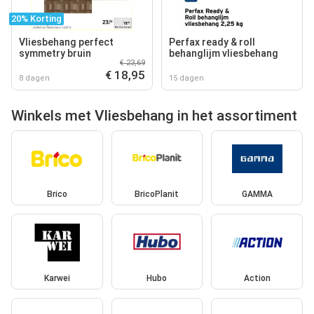
20% Korting
Vliesbehang perfect
Perfax ready & roll
symmetry bruin
behanglijm vliesbehang
€ 23,69
€ 18,95
8 dagen
15 dagen
Winkels met Vliesbehang in het assortiment
Brico
BricoPlanit
GAMMA
Karwei
Hubo
Action