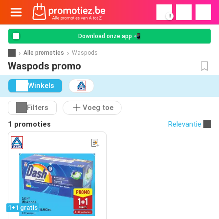
!
Download onze app 📲
Alle promoties
Waspods
Waspods promo
Winkels
Filters
Voeg toe
1 promoties
Relevantie
1+1 gratis