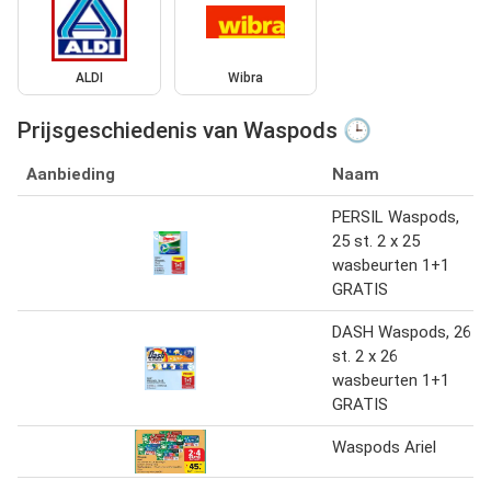
ALDI
Wibra
Prijsgeschiedenis van Waspods 🕒
Aanbieding
Naam
PERSIL Waspods,
25 st. 2 x 25
wasbeurten 1+1
GRATIS
DASH Waspods, 26
st. 2 x 26
wasbeurten 1+1
GRATIS
Waspods Ariel