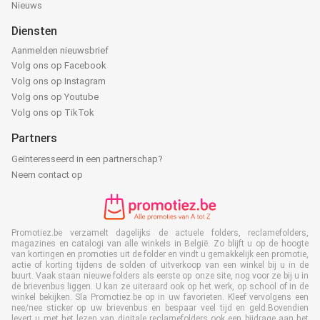
Nieuws
Diensten
Aanmelden nieuwsbrief
Volg ons op Facebook
Volg ons op Instagram
Volg ons op Youtube
Volg ons op TikTok
Partners
Geïnteresseerd in een partnerschap?
Neem contact op
Promotiez.be verzamelt dagelijks de actuele folders, reclamefolders,
magazines en catalogi van alle winkels in België. Zo blijft u op de hoogte
van kortingen en promoties uit de folder en vindt u gemakkelijk een promotie,
actie of korting tijdens de solden of uitverkoop van een winkel bij u in de
buurt. Vaak staan nieuwe folders als eerste op onze site, nog voor ze bij u in
de brievenbus liggen. U kan ze uiteraard ook op het werk, op school of in de
winkel bekijken. Sla Promotiez.be op in uw favorieten. Kleef vervolgens een
nee/nee sticker op uw brievenbus en bespaar veel tijd en geld.Bovendien
levert u met het lezen van digitale reclamefolders ook een bijdrage aan het