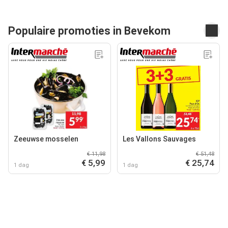
Populaire promoties in Bevekom
Zeeuwse mosselen
Les Vallons Sauvages
€ 11,98
€ 51,48
€ 5,99
€ 25,74
1 dag
1 dag