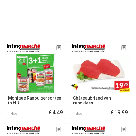
Monique Ranou gerechten
Châteaubriand van
in blik
rundvlees
€ 4,49
€ 19,99
1 dag
1 dag