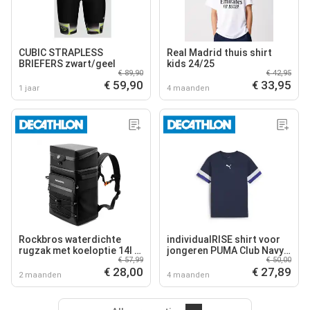
CUBIC STRAPLESS
Real Madrid thuis shirt
BRIEFERS zwart/geel
kids 24/25
€ 89,90
€ 42,95
€ 59,90
€ 33,95
1 jaar
4 maanden
Rockbros waterdichte
individualRISE shirt voor
rugzak met koeloptie 14l -
jongeren PUMA Club Navy
€ 57,99
€ 50,00
zwart
Lapis Lazuli Blue
€ 28,00
€ 27,89
2 maanden
4 maanden