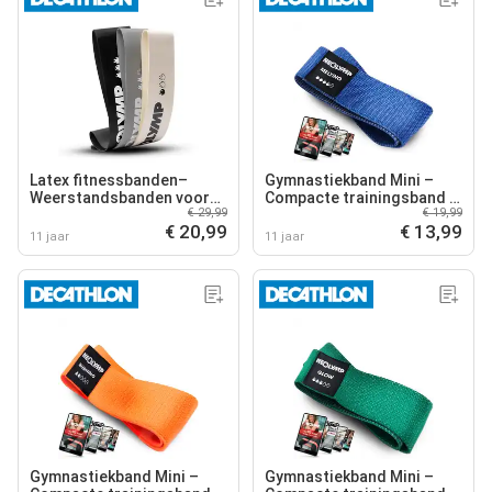
Latex fitnessbanden–
Gymnastiekband Mini –
Weerstandsbanden voor
Compacte trainingsband -
€ 29,99
€ 19,99
krachttraining,
niveau 4
€ 20,99
€ 13,99
revalidatieoefeningen
11 jaar
11 jaar
Gymnastiekband Mini –
Gymnastiekband Mini –