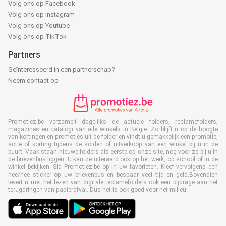
Volg ons op Facebook
Volg ons op Instagram
Volg ons op Youtube
Volg ons op TikTok
Partners
Geïnteresseerd in een partnerschap?
Neem contact op
Promotiez.be verzamelt dagelijks de actuele folders, reclamefolders,
magazines en catalogi van alle winkels in België. Zo blijft u op de hoogte
van kortingen en promoties uit de folder en vindt u gemakkelijk een promotie,
actie of korting tijdens de solden of uitverkoop van een winkel bij u in de
buurt. Vaak staan nieuwe folders als eerste op onze site, nog voor ze bij u in
de brievenbus liggen. U kan ze uiteraard ook op het werk, op school of in de
winkel bekijken. Sla Promotiez.be op in uw favorieten. Kleef vervolgens een
nee/nee sticker op uw brievenbus en bespaar veel tijd en geld.Bovendien
levert u met het lezen van digitale reclamefolders ook een bijdrage aan het
terugdringen van papierafval. Dus het is ook goed voor het milieu!