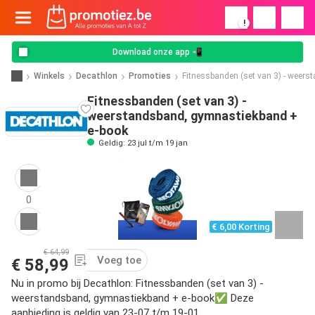
!
Download onze app 📲
Winkels
Decathlon
Promoties
Fitnessbanden (set van 3) - weer
Fitnessbanden (set van 3) -
weerstandsband, gymnastiekband +
e-book
Geldig: 23 jul t/m 19 jan
0
€ 6,00 Korting
€ 64,99
Voeg toe
€ 58,99
Nu in promo bij Decathlon: Fitnessbanden (set van 3) -
weerstandsband, gymnastiekband + e-book✅ Deze
aanbieding is geldig van 23-07 t/m 19-01.