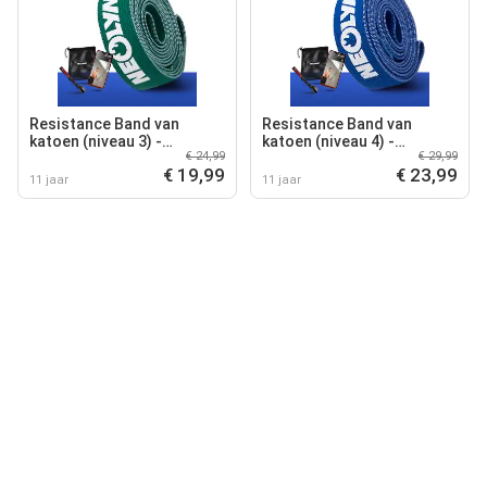
Resistance Band van
Resistance Band van
katoen (niveau 3) -
katoen (niveau 4) -
€ 24,99
€ 29,99
weerstandsband,
weerstandsband,
€ 19,99
€ 23,99
gymnastiekband + e-book
gymnastiekband + e-book
11 jaar
11 jaar