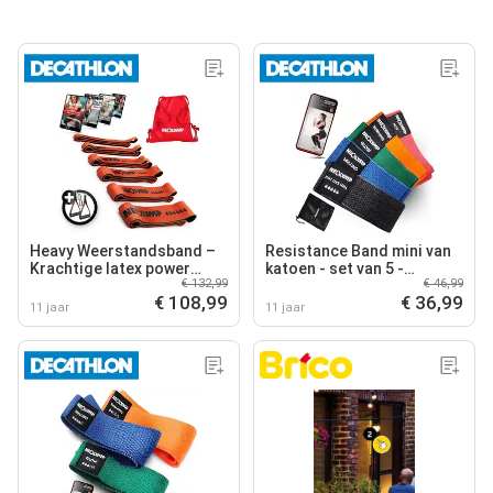
Heavy Weerstandsband –
Resistance Band mini van
Krachtige latex power
katoen - set van 5 -
€ 132,99
€ 46,99
bands - set van 6
weerstandsbanden,
€ 108,99
€ 36,99
gymnastiekband
11 jaar
11 jaar