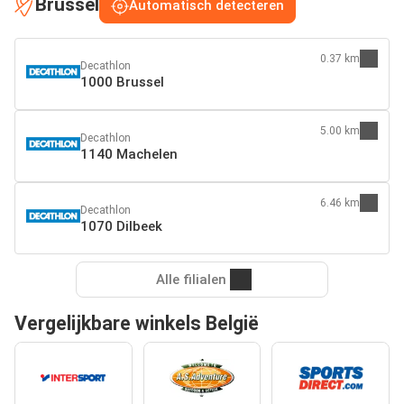
Brussel
Automatisch detecteren
0.37 km
Decathlon
1000 Brussel
5.00 km
Decathlon
1140 Machelen
6.46 km
Decathlon
1070 Dilbeek
Alle filialen
Vergelijkbare winkels België