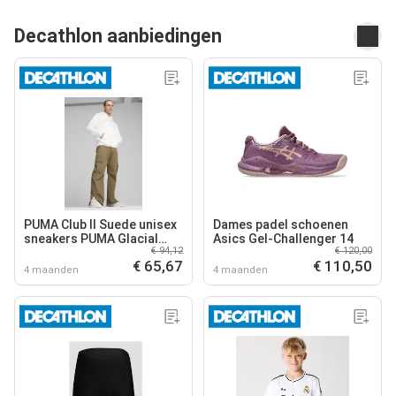
Decathlon aanbiedingen
PUMA Club II Suede unisex
Dames padel schoenen
sneakers PUMA Glacial
Asics Gel-Challenger 14
€ 94,12
€ 120,00
Gray White Gold
€ 65,67
€ 110,50
4 maanden
4 maanden