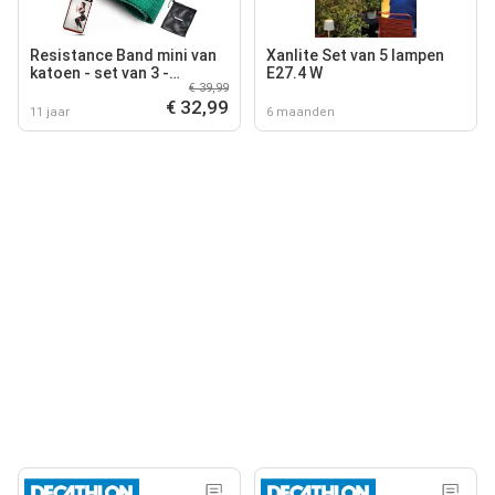
Resistance Band mini van
Xanlite Set van 5 lampen
katoen - set van 3 -
E27.4 W
€ 39,99
weerstandsbanden,
€ 32,99
gymnastiekband
11 jaar
6 maanden