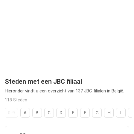
Steden met een JBC filiaal
Hieronder vindt u een overzicht van 137 JBC filialen in België.
118 Steden
0-9
A
B
C
D
E
F
G
H
I