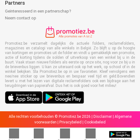
Partners
Geïnteresseerd in een partnerschap?
Neem contact op
Promotiez.be verzamelt dagelijks de actuele folders, reclamefolders,
magazines en catalogi van alle winkels in België. Zo blijft u op de hoogte
van kortingen en promoties uit de folder en vindt u gemakkelijk een promotie,
actie of korting tijdens de solden of uitverkoop van een winkel bij u in de
buurt. Vaak staan nieuwe folders als eerste op onze site, nog voor ze bij u in
de brievenbus liggen. U kan ze uiteraard ook op het werk, op school of in de
winkel bekijken. Sla Promotiez.be op in uw favorieten. Kleef vervolgens een
nee/nee sticker op uw brievenbus en bespaar veel tijd en geld.Bovendien
levert u met het lezen van digitale reclamefolders ook een bijdrage aan het
terugdringen van papierafval. Dus het is ook goed voor het milieu!
Alle rechten voorbehouden © Promotiez.be 2026 |
Disclaimer
|
Algemene
voorwaarden
|
Privacybeleid
|
Cookiebeleid