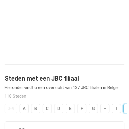
Steden met een JBC filiaal
Hieronder vindt u een overzicht van 137 JBC filialen in België.
118 Steden
0-9
A
B
C
D
E
F
G
H
I