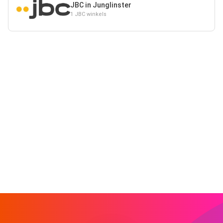
JBC in Junglinster
1 JBC winkels