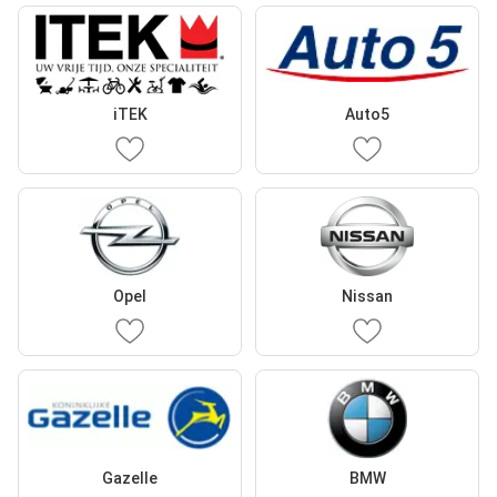
iTEK
Auto5
Opel
Nissan
Gazelle
BMW